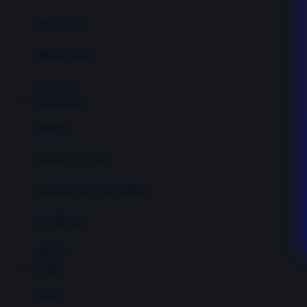
travel cots
diaper bags
aksesoris
SLOT GACOR
selimut
bantal & sprei
ranjang bayi & balita
perabotan
matras
SLOT88
botol