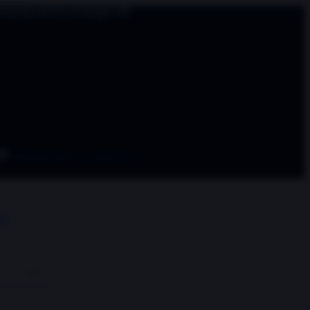
📢 Pemberitahuan: Selamat datan
Contact Us
us
Z
0-9