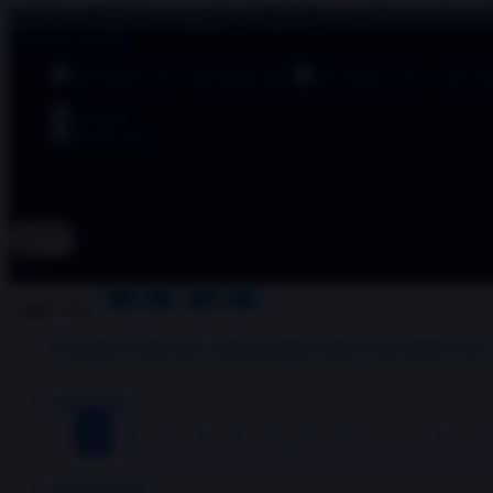
lewati ke Konten
download apps
gift reg
download app from:
Bahasa
ID
Toggle Nav
about Kanmo Circle
OVOSLOT88
A
B
C
D
E
F
G
H
I
J
K
L
SLOT88 RESMI