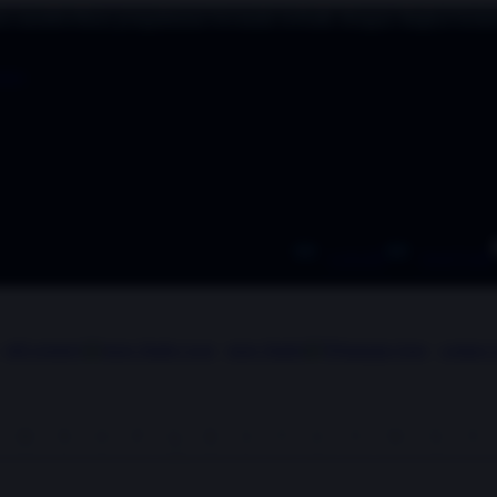
istry
LOGIN
DAFTAR
gift registry
store finder
contact 
M
N
O
P
Q
R
S
T
U
V
W
X
Y