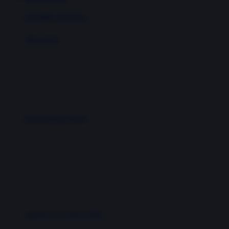
produk terbaru
aksesoris
tas
kacamata
aksesoris rambut
kebutuhan bayi
pakaian tidur
set & terusan
piyama
bodysuits
sepatu & kaus kaki