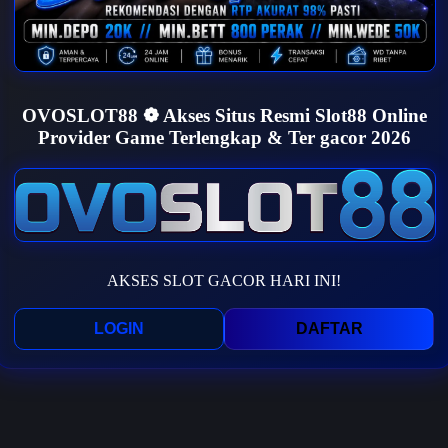
OVOSLOT88 ❁ Akses Situs Resmi Slot88 Online
Provider Game Terlengkap & Ter gacor 2026
AKSES SLOT GACOR HARI INI!
LOGIN
DAFTAR