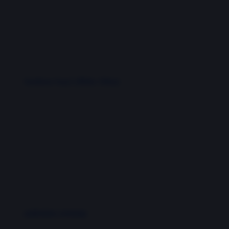
sepatu bayi
sepatu anak
sandal
kaus kaki
fashion bayi (0bln-3thn)
atasan
bawahan
gaun
setelan
jaket & kardigan
aksesoris
pakaian renang