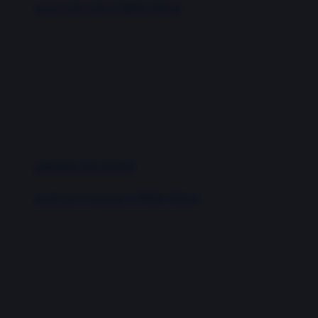
anak laki-laki (18bln-8thn)
atasan
bawahan
setelan
jaket
pakaian dalam
pakaian ibu hamil
anak perempuan (18bln-8thn)
atasan
bawahan
gaun
setelan