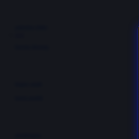
jaket
pakaian dalam
pakaian tidur
SLOT
kereta dorong
bayi baru lahir
usia 6 bulan+
koper anak
kursi mobil
0-13 Kg
0-36 Kg
gendongan