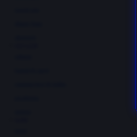
travel cots
diaper bags
aksesoris
SLOT GACOR
selimut
bantal & sprei
ranjang bayi & balita
perabotan
matras
SLOT88
botol