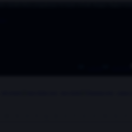
istry
LOGIN
DAFTAR
gift registry
store finder
contact 
M
N
O
P
Q
R
S
T
U
V
W
X
Y