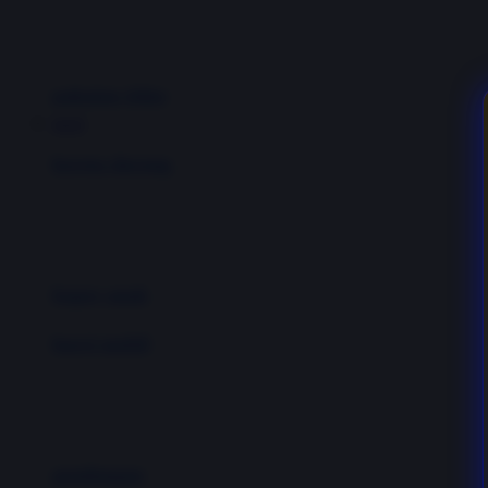
jaket
pakaian dalam
pakaian tidur
SLOT
kereta dorong
bayi baru lahir
usia 6 bulan+
koper anak
kursi mobil
0-13 Kg
0-36 Kg
gendongan