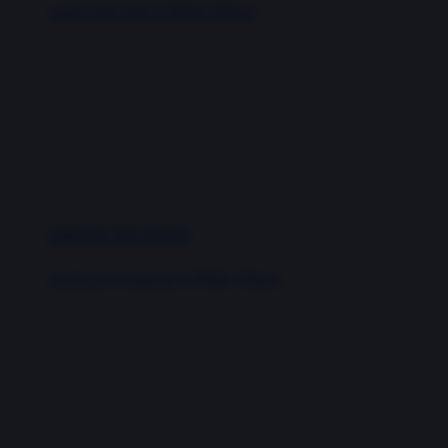
anak laki-laki (18bln-8thn)
atasan
bawahan
setelan
jaket
pakaian dalam
pakaian ibu hamil
anak perempuan (18bln-8thn)
atasan
bawahan
gaun
setelan