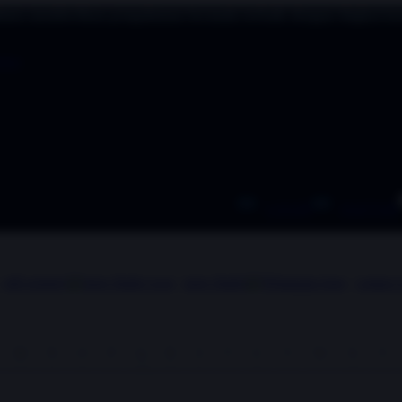
istry
LOGIN
DAFTAR
gift registry
store finder
contact 
M
N
O
P
Q
R
S
T
U
V
W
X
Y