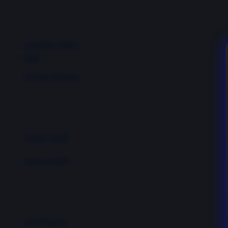
jaket
pakaian dalam
pakaian tidur
SLOT
kereta dorong
bayi baru lahir
usia 6 bulan+
koper anak
kursi mobil
0-13 Kg
0-36 Kg
gendongan