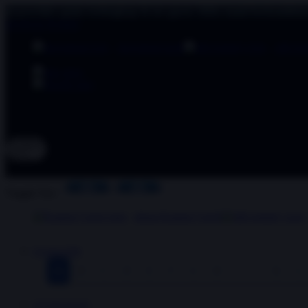
lewati ke Konten
download apps
gift reg
download app from:
Bahasa
ID
Toggle Nav
about Kanmo Circle
OVOSLOT88
A
B
C
D
E
F
G
H
I
J
K
L
SLOT88 RESMI