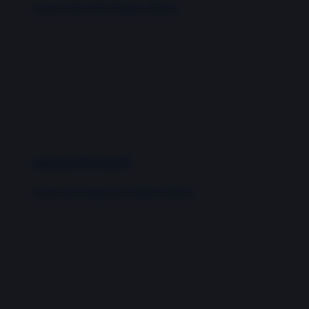
anak laki-laki (18bln-8thn)
atasan
bawahan
setelan
jaket
pakaian dalam
pakaian ibu hamil
anak perempuan (18bln-8thn)
atasan
bawahan
gaun
setelan