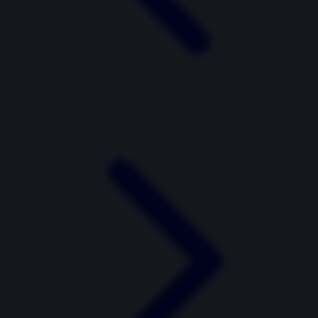
Xootz
Y
Yamatoya
Z
Zaxy
Zoggs
0-9
4Moms
59S