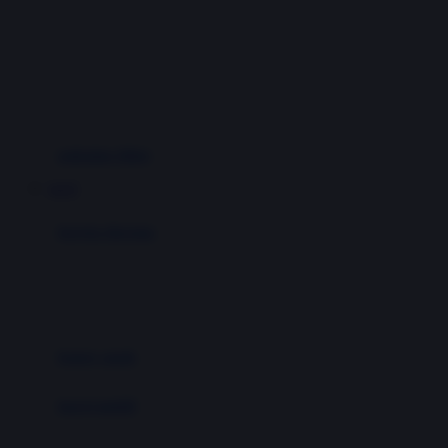
Dae Organics
setelan
Docare
jaket
Doona
pakaian dalam
Down To Earth
Drew
pakaian tidur
Dr. Brown's
SLOT
E
kereta dorong
ELC
bayi baru lahir
Ergobaby
usia 6 bulan+
Expert Care
koper anak
Ezyroller
kursi mobil
F
0-13 Kg