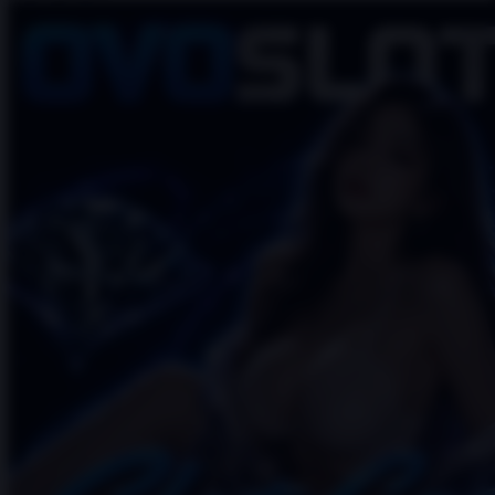
Squishmallows
Starbooks
Stick-O
Stokke
Sudocrem
Sumimo
Sunnylife
Sun-Staches
Swimava
T
Tommee Tippee
Trunki
Tutti Bambini