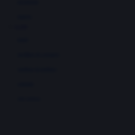
perabotan
Happy Tummy
Hauck
matras
Havaianas
SLOT88
Hegen
botol
Hot Wheels
sterilizer & warmers
Hybrid
soothers & teethers
I
Inlacta DHA
celemek
Interlac
alat makan
Ivenet
cangkir
J
piring & mangkuk
Jack N Jill
sendok & garpu