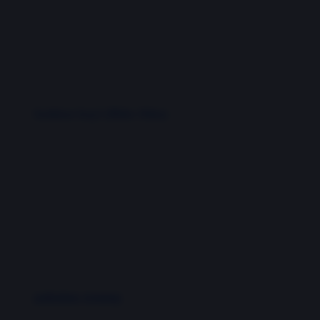
sepatu bayi
sepatu anak
sandal
kaus kaki
fashion bayi (0bln-3thn)
atasan
bawahan
gaun
setelan
jaket & kardigan
aksesoris
pakaian renang