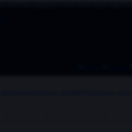
istry
LOGIN
DAFTAR
gift registry
store finder
contact 
M
N
O
P
Q
R
S
T
U
V
W
X
Y