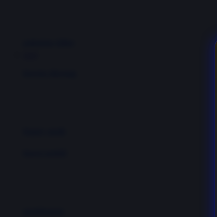
jaket
pakaian dalam
pakaian tidur
SLOT
kereta dorong
bayi baru lahir
usia 6 bulan+
koper anak
kursi mobil
0-13 Kg
0-36 Kg
gendongan