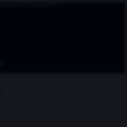
📢 Pemberitahuan: Selamat datang
Contact Us
us
Z
0-9