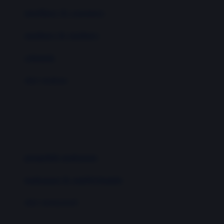
sterilizer & warmers
soothers & teethers
celemek
alat makan
cangkir
piring & mangkuk
sendok & garpu
pengolah makanan
makanan & multivitamin
alat menyusui
pompa asi