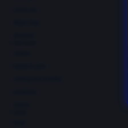
travel cots
diaper bags
aksesoris
SLOT GACOR
selimut
bantal & sprei
ranjang bayi & balita
perabotan
matras
SLOT88
botol