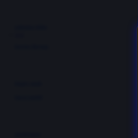
jaket
pakaian dalam
pakaian tidur
SLOT
kereta dorong
bayi baru lahir
usia 6 bulan+
koper anak
kursi mobil
0-13 Kg
0-36 Kg
gendongan