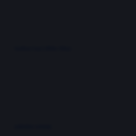
sepatu bayi
sepatu anak
sandal
kaus kaki
fashion bayi (0bln-3thn)
atasan
bawahan
gaun
setelan
jaket & kardigan
aksesoris
pakaian renang