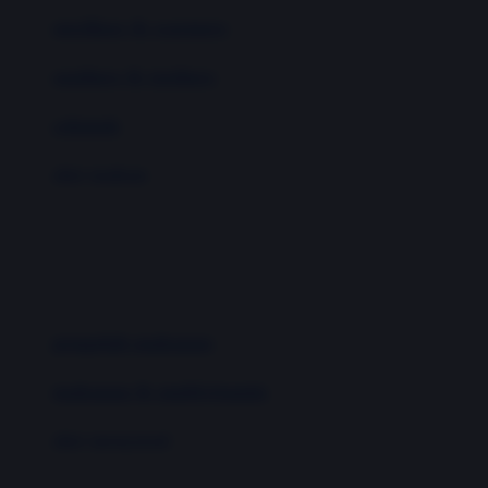
sterilizer & warmers
soothers & teethers
celemek
alat makan
cangkir
piring & mangkuk
sendok & garpu
pengolah makanan
makanan & multivitamin
alat menyusui
pompa asi