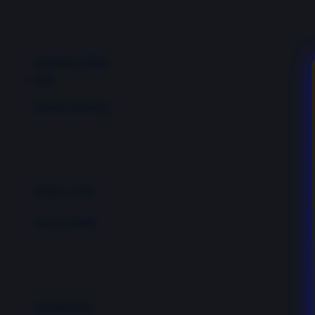
jaket
pakaian dalam
pakaian tidur
SLOT
kereta dorong
bayi baru lahir
usia 6 bulan+
koper anak
kursi mobil
0-13 Kg
0-36 Kg
gendongan