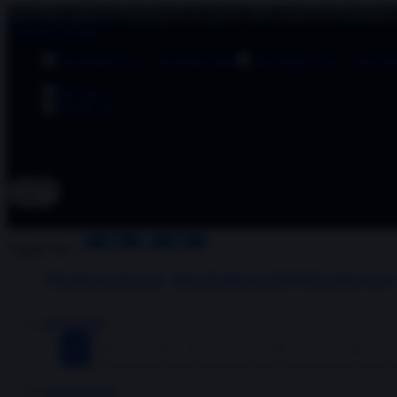
lewati ke Konten
download apps
gift reg
download app from:
Bahasa
ID
Toggle Nav
about Kanmo Circle
OVOSLOT88
A
B
C
D
E
F
G
H
I
J
K
L
SLOT88 RESMI