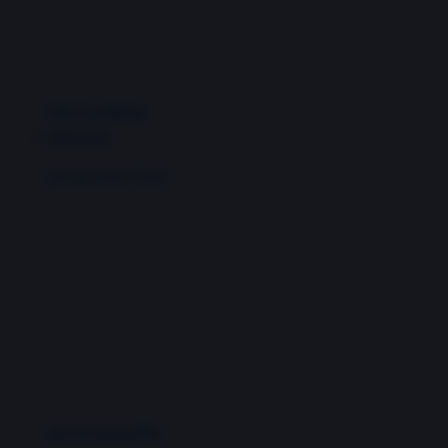
penyimpanan asi
cooler bags
kursi makan
LINK SLOT
perawatan bayi
perawatan kulit
Sunscreen
Shampo & Sabun
perawatan rambut
perawatan mulut
perawatan diri
perawatan ibu