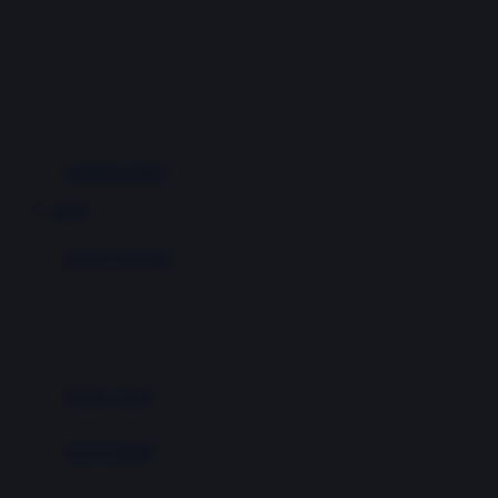
Dae Organics
setelan
Docare
jaket
Doona
pakaian dalam
Down To Earth
Drew
pakaian tidur
Dr. Brown's
SLOT
E
kereta dorong
ELC
bayi baru lahir
Ergobaby
usia 6 bulan+
Expert Care
koper anak
Ezyroller
kursi mobil
F
0-13 Kg