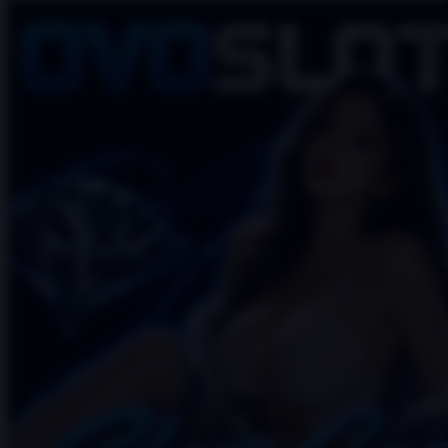
Squishmallows
Starbooks
Stick-O
Stokke
Sudocrem
Sumimo
Sunnylife
Sun-Staches
Swimava
T
Tommee Tippee
Trunki
Tutti Bambini