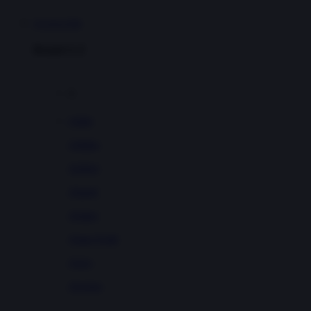
OVOSLOT88
Brand A-Z
A
Addo
Adidas
Airfree
Alamii
Amara
Aqua Scale
Asics
Aveeno
Awan