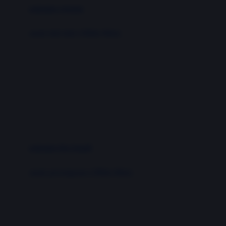
pakaian renang
Bumkins
anak laki-laki (18bln-8thn)
C
atasan
Cetaphil
bawahan
Chicco
setelan
Childlife
jaket
Clevamama
pakaian dalam
Cocolatte
Cottonseeds
pakaian ibu hamil
Cozy N Safe
anak perempuan (18bln-8thn)
Crane
atasan
Cybex
bawahan
D
gaun