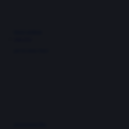
penyimpanan asi
cooler bags
kursi makan
LINK SLOT
perawatan bayi
perawatan kulit
Sunscreen
Shampo & Sabun
perawatan rambut
perawatan mulut
perawatan diri
perawatan ibu