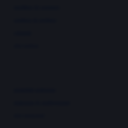
sterilizer & warmers
soothers & teethers
celemek
alat makan
cangkir
piring & mangkuk
sendok & garpu
pengolah makanan
makanan & multivitamin
alat menyusui
pompa asi