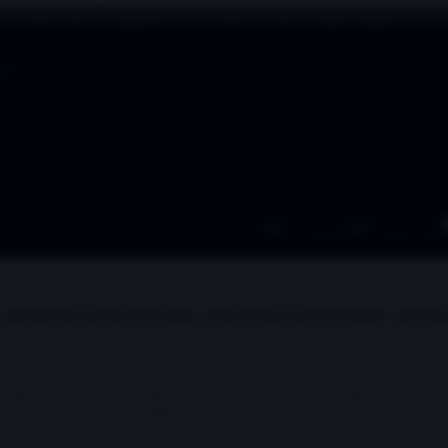
istry
LOGIN
DAFTAR
gift registry
store finder
contact 
M
N
O
P
Q
R
S
T
U
V
W
X
Y