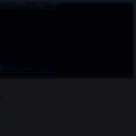
📢 Pemberitahuan: Selamat datang
Contact Us
us
Z
0-9