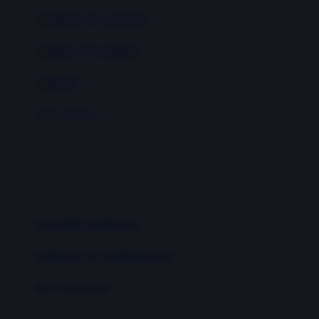
sterilizer & warmers
soothers & teethers
celemek
alat makan
cangkir
piring & mangkuk
sendok & garpu
pengolah makanan
makanan & multivitamin
alat menyusui
pompa asi