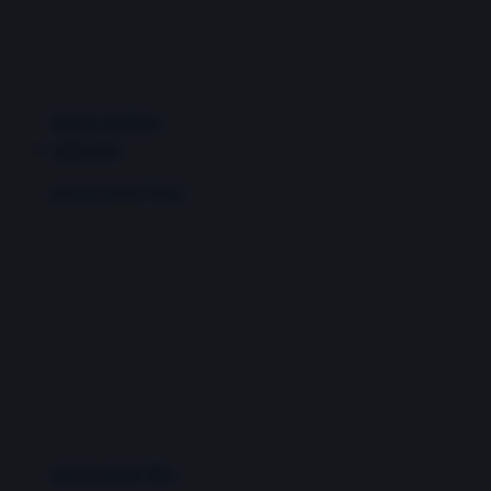
penyimpanan asi
cooler bags
kursi makan
LINK SLOT
perawatan bayi
perawatan kulit
Sunscreen
Shampo & Sabun
perawatan rambut
perawatan mulut
perawatan diri
perawatan ibu