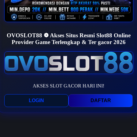
OVOSLOT88 ❁ Akses Situs Resmi Slot88 Online
Provider Game Terlengkap & Ter gacor 2026
AKSES SLOT GACOR HARI INI!
LOGIN
DAFTAR