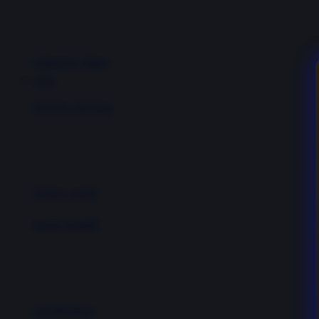
jaket
pakaian dalam
pakaian tidur
SLOT
kereta dorong
bayi baru lahir
usia 6 bulan+
koper anak
kursi mobil
0-13 Kg
0-36 Kg
gendongan