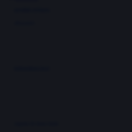
produk terbaru
aksesoris
tas
kacamata
aksesoris rambut
kebutuhan bayi
pakaian tidur
set & terusan
piyama
bodysuits
sepatu & kaus kaki