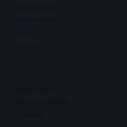
sterilizer & warmers
soothers & teethers
celemek
alat makan
cangkir
piring & mangkuk
sendok & garpu
pengolah makanan
makanan & multivitamin
alat menyusui
pompa asi