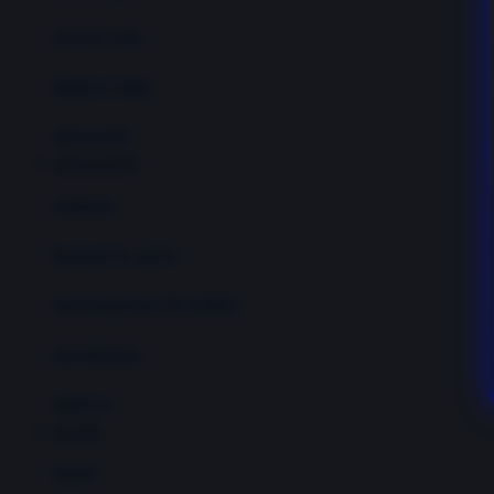
travel cots
diaper bags
aksesoris
SLOT GACOR
selimut
bantal & sprei
ranjang bayi & balita
perabotan
matras
SLOT88
botol