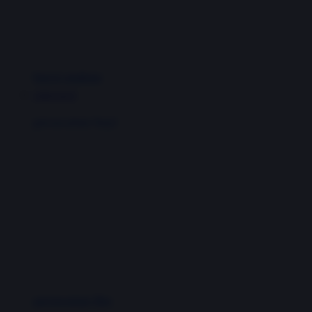
penyimpanan asi
cooler bags
kursi makan
LINK SLOT
perawatan bayi
perawatan kulit
Sunscreen
Shampo & Sabun
perawatan rambut
perawatan mulut
perawatan diri
perawatan ibu