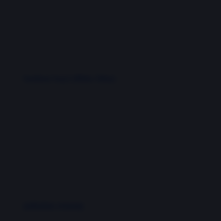
sepatu bayi
sepatu anak
sandal
kaus kaki
fashion bayi (0bln-3thn)
atasan
bawahan
gaun
setelan
jaket & kardigan
aksesoris
pakaian renang