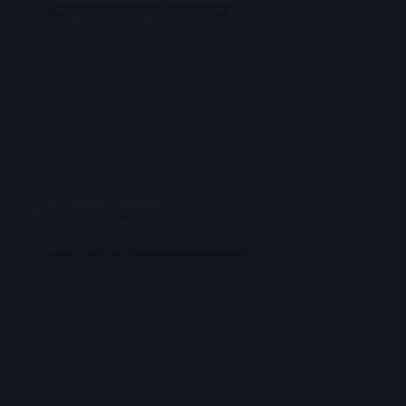
anak laki-laki (18bln-8thn)
atasan
bawahan
setelan
jaket
pakaian dalam
pakaian ibu hamil
anak perempuan (18bln-8thn)
atasan
bawahan
gaun
setelan