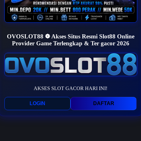
OVOSLOT88 ❁ Akses Situs Resmi Slot88 Online
Provider Game Terlengkap & Ter gacor 2026
AKSES SLOT GACOR HARI INI!
LOGIN
DAFTAR