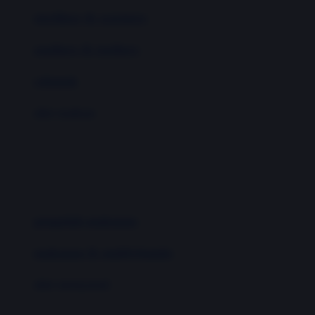
sterilizer & warmers
soothers & teethers
celemek
alat makan
cangkir
piring & mangkuk
sendok & garpu
pengolah makanan
makanan & multivitamin
alat menyusui
pompa asi