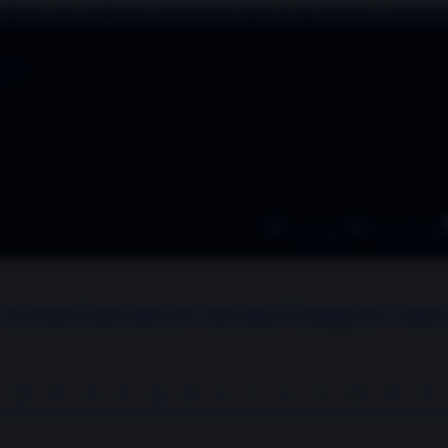
istry
LOGIN
DAFTAR
gift registry
store finder
contact 
M
N
O
P
Q
R
S
T
U
V
W
X
Y