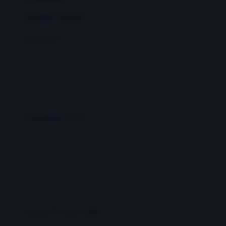
produk terbaru
aksesoris
tas
kacamata
aksesoris rambut
kebutuhan bayi
pakaian tidur
set & terusan
piyama
bodysuits
sepatu & kaus kaki