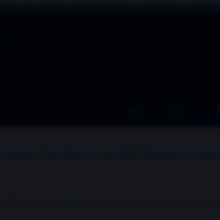
istry
LOGIN
DAFTAR
gift registry
store finder
contact 
M
N
O
P
Q
R
S
T
U
V
W
X
Y