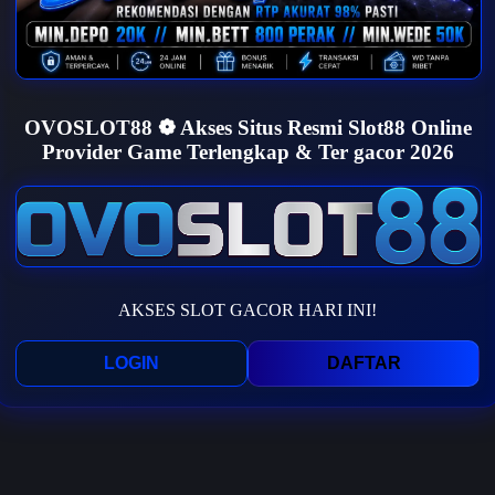
OVOSLOT88 ❁ Akses Situs Resmi Slot88 Online
Provider Game Terlengkap & Ter gacor 2026
AKSES SLOT GACOR HARI INI!
LOGIN
DAFTAR