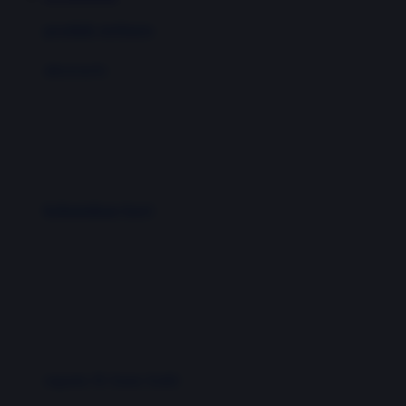
produk terbaru
aksesoris
tas
kacamata
aksesoris rambut
kebutuhan bayi
pakaian tidur
set & terusan
piyama
bodysuits
sepatu & kaus kaki