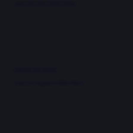
anak laki-laki (18bln-8thn)
atasan
bawahan
setelan
jaket
pakaian dalam
pakaian ibu hamil
anak perempuan (18bln-8thn)
atasan
bawahan
gaun
setelan