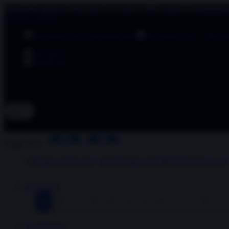
lewati ke Konten
download apps
gift reg
download app from:
Bahasa
ID
Toggle Nav
about Kanmo Circle
OVOSLOT88
A
B
C
D
E
F
G
H
I
J
K
L
SLOT88 RESMI