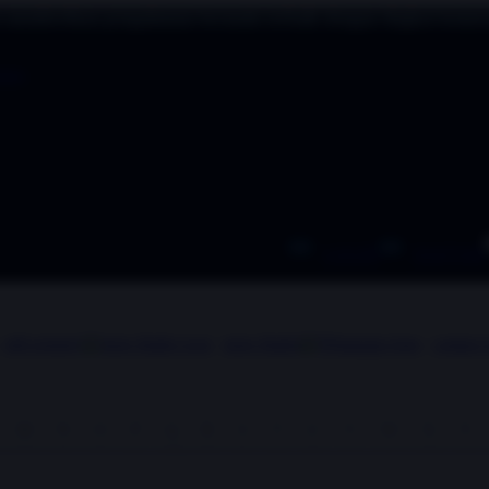
istry
LOGIN
DAFTAR
gift registry
store finder
contact 
M
N
O
P
Q
R
S
T
U
V
W
X
Y