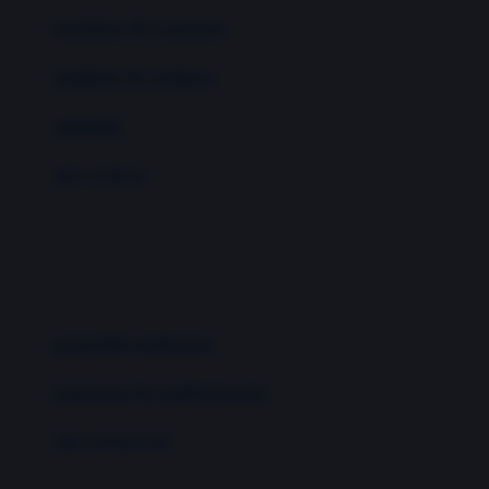
sterilizer & warmers
soothers & teethers
celemek
alat makan
cangkir
piring & mangkuk
sendok & garpu
pengolah makanan
makanan & multivitamin
alat menyusui
pompa asi