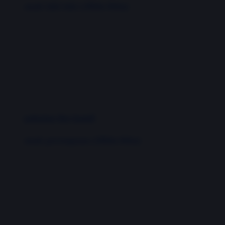
anak laki-laki (18bln-8thn)
atasan
bawahan
setelan
jaket
pakaian dalam
pakaian ibu hamil
anak perempuan (18bln-8thn)
atasan
bawahan
gaun
setelan