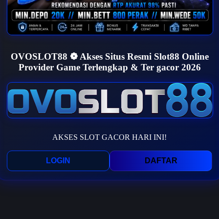
OVOSLOT88 ❁ Akses Situs Resmi Slot88 Online
Provider Game Terlengkap & Ter gacor 2026
AKSES SLOT GACOR HARI INI!
LOGIN
DAFTAR