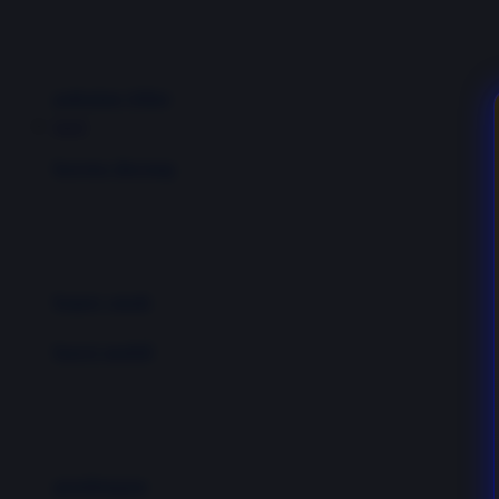
jaket
pakaian dalam
pakaian tidur
SLOT
kereta dorong
bayi baru lahir
usia 6 bulan+
koper anak
kursi mobil
0-13 Kg
0-36 Kg
gendongan