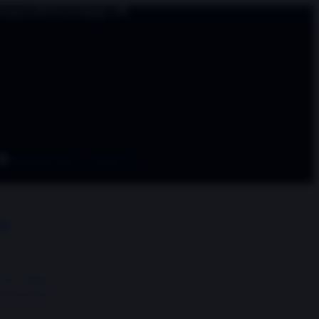
📢 Pemberitahuan: Selamat datang
Contact Us
us
Z
0-9