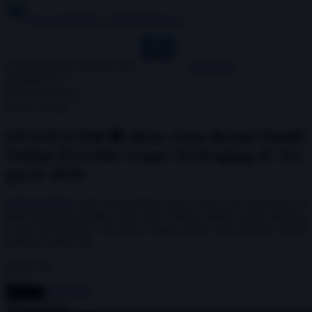
Earn
1.000.000
-
5.000.000
Bonus
Q
QV Baby
Use Installment Options from
.
Laarn more
R
Available for :
home delivery
Real Shades
store pickup
Red Castle
OVOSLOT88 ❁ Akses Situs Resmi Slot88
Ribbon Madness
Online Provider Game Terlengkap & Ter
gacor 2026
S
OVOSLOT88
hadir menyediakan akses resmi slot terpercaya di
Sebamed
2026 yang menawarkan situs gacor dengan pilihan game lengkap.
Login dan mainkan slot gacor dengan aman, serta layanan slot88
Silver Cross
responsif setiap hari.
Simply Idea
choose qty
Skip Hop
DAFTAR
LOGIN
Spectra
Share product: