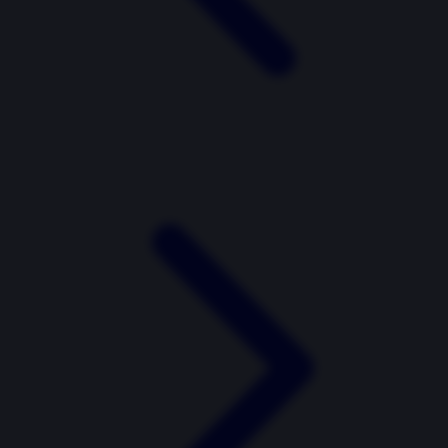
Xootz
Y
Yamatoya
Z
Zaxy
Zoggs
0-9
4Moms
59S