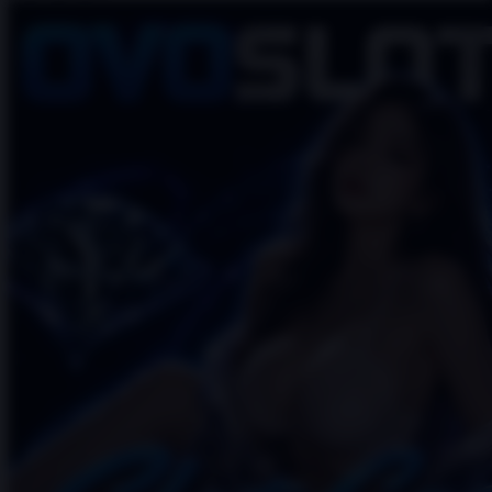
Squishmallows
Starbooks
Stick-O
Stokke
Sudocrem
Sumimo
Sunnylife
Sun-Staches
Swimava
T
Tommee Tippee
Trunki
Tutti Bambini