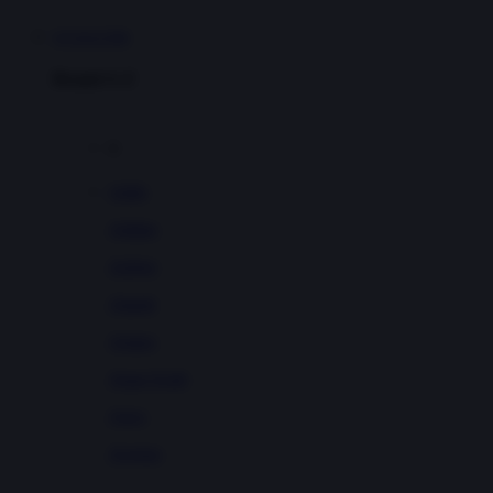
OVOSLOT88
Brand A-Z
A
Addo
Adidas
Airfree
Alamii
Amara
Aqua Scale
Asics
Aveeno
Awan