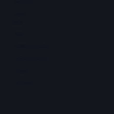
perabotan
Happy Tummy
Hauck
matras
Havaianas
SLOT88
Hegen
botol
Hot Wheels
sterilizer & warmers
Hybrid
soothers & teethers
I
Inlacta DHA
celemek
Interlac
alat makan
Ivenet
cangkir
J
piring & mangkuk
Jack N Jill
sendok & garpu