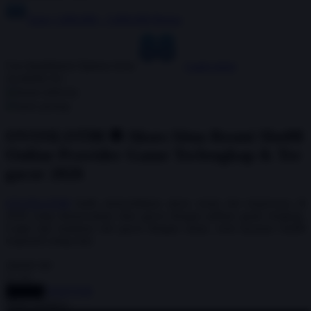
Earn
1.000.000
-
5.000.000
Bonus
Q
QV Baby
Use Installment Options from
.
Laarn more
R
Available for :
home delivery
Real Shades
store pickup
Red Castle
OVOSLOT88 ❁ Akses Situs Resmi Slot88
Ribbon Madness
Online Provider Game Terlengkap & Ter
gacor 2026
S
OVOSLOT88
hadir menyediakan akses resmi slot terpercaya di
Sebamed
2026 yang menawarkan situs gacor dengan pilihan game lengkap.
Login dan mainkan slot gacor dengan aman, serta layanan slot88
Silver Cross
responsif setiap hari.
Simply Idea
choose qty
Skip Hop
DAFTAR
LOGIN
Spectra
Share product: