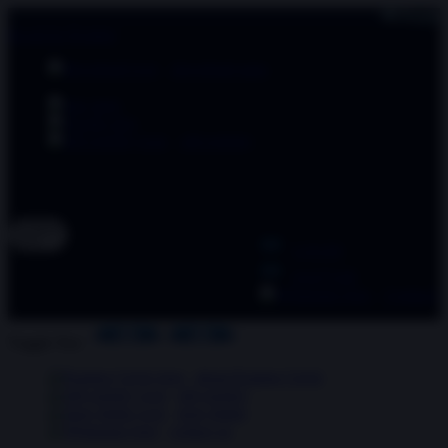
📢 Pemberitahuan: Selamat data
lewati ke Konten
download apps
download app from:
gift registry
Bahasa
ID
LOGIN
DAFTAR
Contact 
Toggle Nav
about Kanmo Circle
gift registry
store finder
contact us