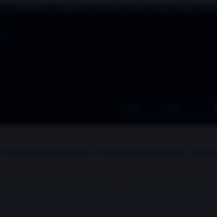
istry
LOGIN
DAFTAR
gift registry
store finder
contact 
M
N
O
P
Q
R
S
T
U
V
W
X
Y