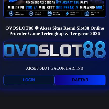
OVOSLOT88 ❁ Akses Situs Resmi Slot88 Online
Provider Game Terlengkap & Ter gacor 2026
AKSES SLOT GACOR HARI INI!
LOGIN
DAFTAR