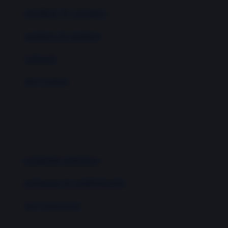
sterilizer & warmers
soothers & teethers
celemek
alat makan
cangkir
piring & mangkuk
sendok & garpu
pengolah makanan
makanan & multivitamin
alat menyusui
pompa asi