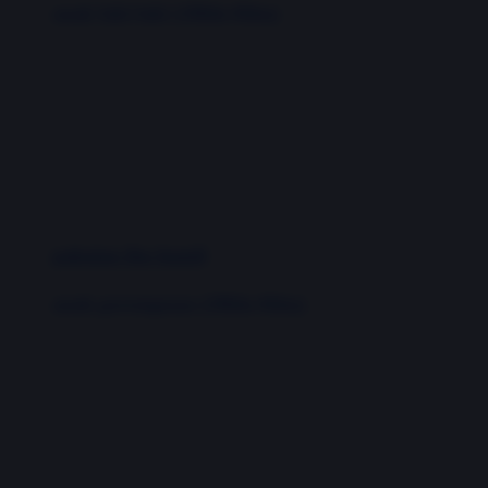
anak laki-laki (18bln-8thn)
atasan
bawahan
setelan
jaket
pakaian dalam
pakaian ibu hamil
anak perempuan (18bln-8thn)
atasan
bawahan
gaun
setelan