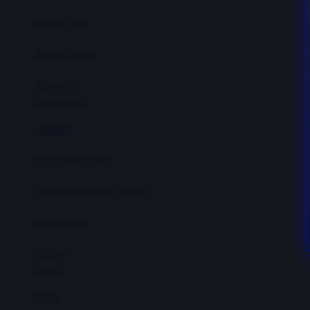
travel cots
diaper bags
aksesoris
SLOT GACOR
selimut
bantal & sprei
ranjang bayi & balita
perabotan
matras
SLOT88
botol