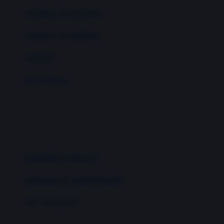
sterilizer & warmers
soothers & teethers
celemek
alat makan
cangkir
piring & mangkuk
sendok & garpu
pengolah makanan
makanan & multivitamin
alat menyusui
pompa asi