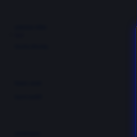
jaket
pakaian dalam
pakaian tidur
SLOT
kereta dorong
bayi baru lahir
usia 6 bulan+
koper anak
kursi mobil
0-13 Kg
0-36 Kg
gendongan