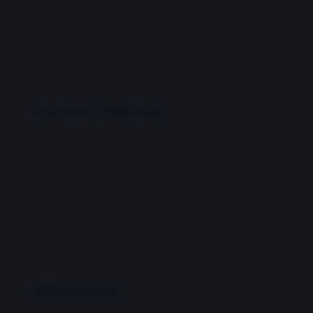
sepatu bayi
sepatu anak
sandal
kaus kaki
fashion bayi (0bln-3thn)
atasan
bawahan
gaun
setelan
jaket & kardigan
aksesoris
pakaian renang