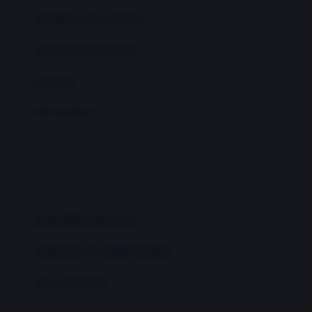
sterilizer & warmers
soothers & teethers
celemek
alat makan
cangkir
piring & mangkuk
sendok & garpu
pengolah makanan
makanan & multivitamin
alat menyusui
pompa asi