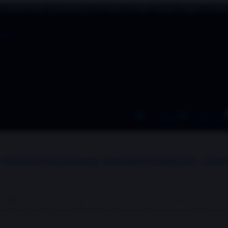
istry
LOGIN
DAFTAR
gift registry
store finder
contact 
M
N
O
P
Q
R
S
T
U
V
W
X
Y