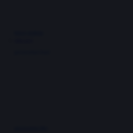
penyimpanan asi
cooler bags
kursi makan
LINK SLOT
perawatan bayi
perawatan kulit
Sunscreen
Shampo & Sabun
perawatan rambut
perawatan mulut
perawatan diri
perawatan ibu