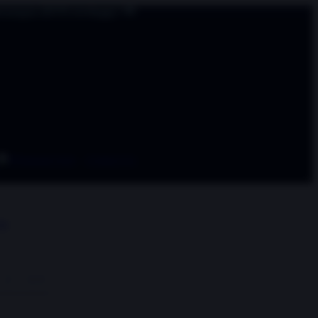
📢 Pemberitahuan: Selamat datang 
Contact Us
us
Z
0-9