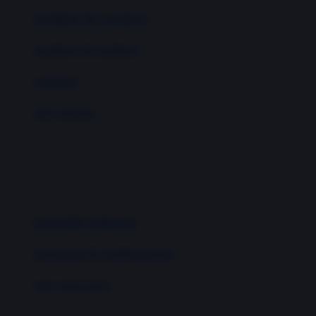
sterilizer & warmers
soothers & teethers
celemek
alat makan
cangkir
piring & mangkuk
sendok & garpu
pengolah makanan
makanan & multivitamin
alat menyusui
pompa asi