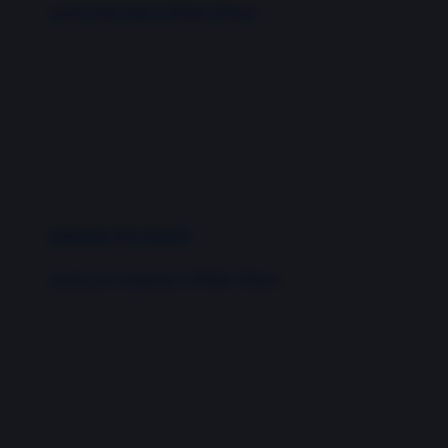
anak laki-laki (18bln-8thn)
atasan
bawahan
setelan
jaket
pakaian dalam
pakaian ibu hamil
anak perempuan (18bln-8thn)
atasan
bawahan
gaun
setelan