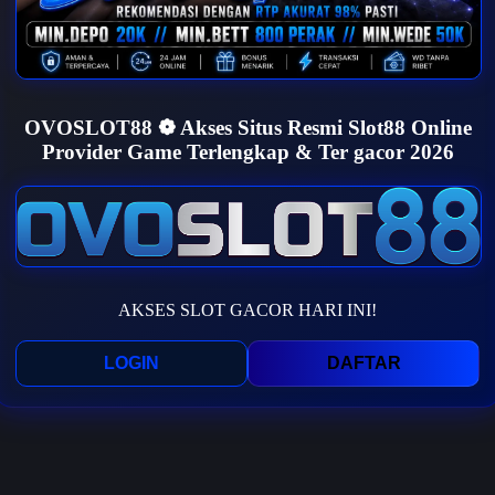
OVOSLOT88 ❁ Akses Situs Resmi Slot88 Online
Provider Game Terlengkap & Ter gacor 2026
AKSES SLOT GACOR HARI INI!
LOGIN
DAFTAR