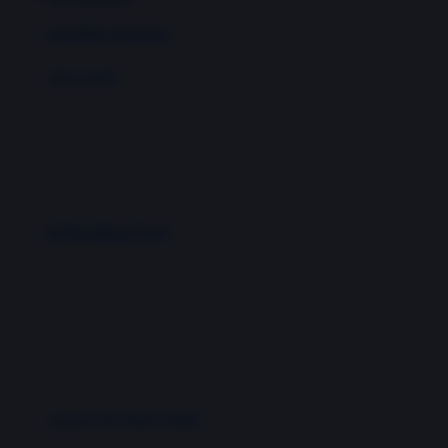
produk terbaru
aksesoris
tas
kacamata
aksesoris rambut
kebutuhan bayi
pakaian tidur
set & terusan
piyama
bodysuits
sepatu & kaus kaki