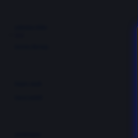
jaket
pakaian dalam
pakaian tidur
SLOT
kereta dorong
bayi baru lahir
usia 6 bulan+
koper anak
kursi mobil
0-13 Kg
0-36 Kg
gendongan