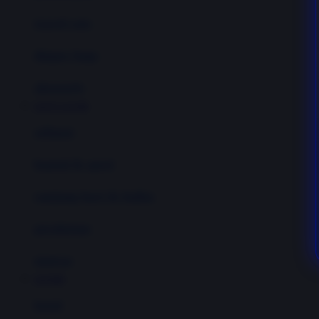
travel cots
diaper bags
aksesoris
SLOT GACOR
selimut
bantal & sprei
ranjang bayi & balita
perabotan
matras
SLOT88
botol