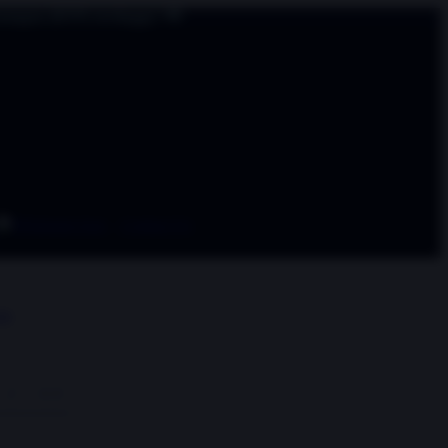
📢 Pemberitahuan: Selamat datang
Contact Us
us
Z
0-9