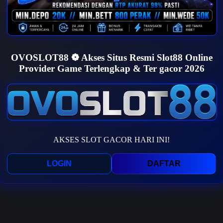
OVOSLOT88 ❁ Akses Situs Resmi Slot88 Online
Provider Game Terlengkap & Ter gacor 2026
AKSES SLOT GACOR HARI INI!
LOGIN
DAFTAR