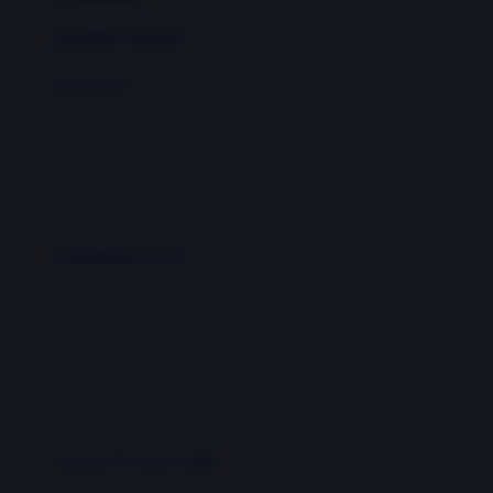
produk terbaru
aksesoris
tas
kacamata
aksesoris rambut
kebutuhan bayi
pakaian tidur
set & terusan
piyama
bodysuits
sepatu & kaus kaki