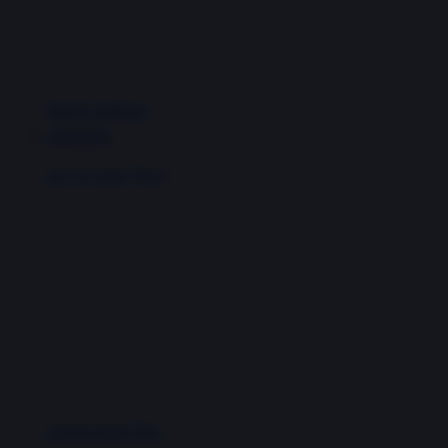
penyimpanan asi
cooler bags
kursi makan
LINK SLOT
perawatan bayi
perawatan kulit
Sunscreen
Shampo & Sabun
perawatan rambut
perawatan mulut
perawatan diri
perawatan ibu