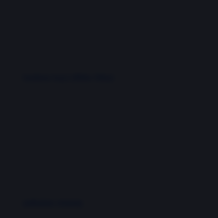
sepatu bayi
sepatu anak
sandal
kaus kaki
fashion bayi (0bln-3thn)
atasan
bawahan
gaun
setelan
jaket & kardigan
aksesoris
pakaian renang