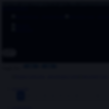
lewati ke Konten
download apps
gift reg
download app from:
Bahasa
ID
Toggle Nav
about Kanmo Circle
OVOSLOT88
A
B
C
D
E
F
G
H
I
J
K
L
SLOT88 RESMI