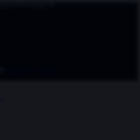
📢 Pemberitahuan: Selamat datang di 
Contact Us
us
Z
0-9