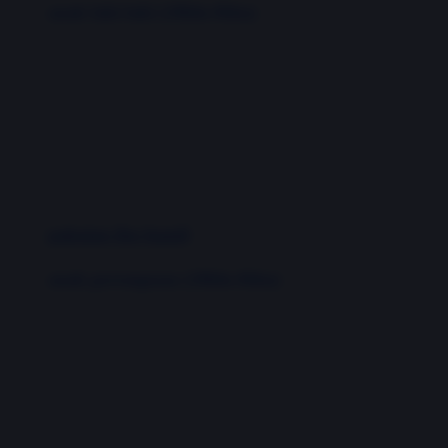
anak laki-laki (18bln-8thn)
atasan
bawahan
setelan
jaket
pakaian dalam
pakaian ibu hamil
anak perempuan (18bln-8thn)
atasan
bawahan
gaun
setelan