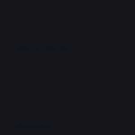
sepatu bayi
sepatu anak
sandal
kaus kaki
fashion bayi (0bln-3thn)
atasan
bawahan
gaun
setelan
jaket & kardigan
aksesoris
pakaian renang