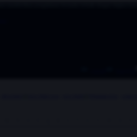
istry
LOGIN
DAFTAR
gift registry
store finder
contact 
M
N
O
P
Q
R
S
T
U
V
W
X
Y