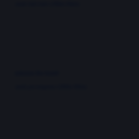
anak laki-laki (18bln-8thn)
atasan
bawahan
setelan
jaket
pakaian dalam
pakaian ibu hamil
anak perempuan (18bln-8thn)
atasan
bawahan
gaun
setelan