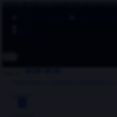
lewati ke Konten
download apps
gift reg
download app from:
Bahasa
ID
Toggle Nav
about Kanmo Circle
OVOSLOT88
A
B
C
D
E
F
G
H
I
J
K
L
SLOT88 RESMI