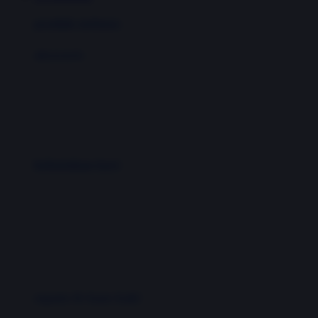
produk terbaru
aksesoris
tas
kacamata
aksesoris rambut
kebutuhan bayi
pakaian tidur
set & terusan
piyama
bodysuits
sepatu & kaus kaki