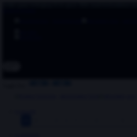
lewati ke Konten
download apps
gift reg
download app from:
Bahasa
ID
Toggle Nav
about Kanmo Circle
OVOSLOT88
A
B
C
D
E
F
G
H
I
J
K
L
SLOT88 RESMI