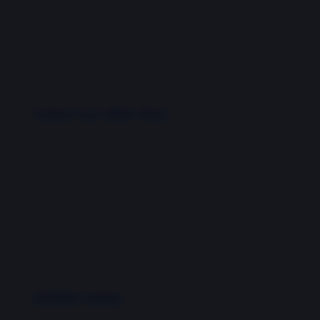
sepatu bayi
sepatu anak
sandal
kaus kaki
fashion bayi (0bln-3thn)
atasan
bawahan
gaun
setelan
jaket & kardigan
aksesoris
pakaian renang