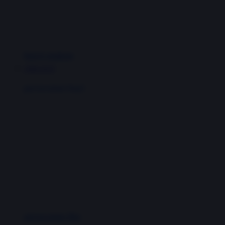
penyimpanan asi
cooler bags
kursi makan
LINK SLOT
perawatan bayi
perawatan kulit
Sunscreen
Shampo & Sabun
perawatan rambut
perawatan mulut
perawatan diri
perawatan ibu