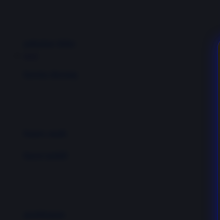
jaket
pakaian dalam
pakaian tidur
SLOT
kereta dorong
bayi baru lahir
usia 6 bulan+
koper anak
kursi mobil
0-13 Kg
0-36 Kg
gendongan