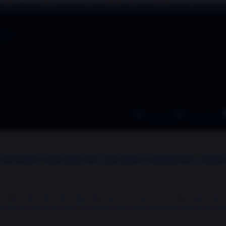
istry
LOGIN
DAFTAR
gift registry
store finder
contact 
M
N
O
P
Q
R
S
T
U
V
W
X
Y