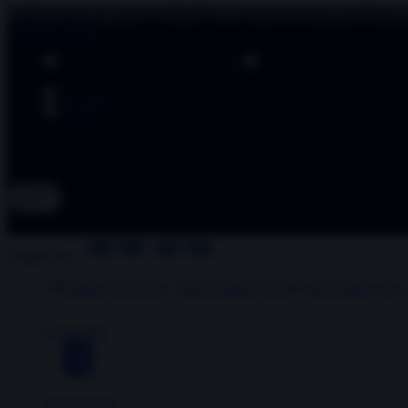
lewati ke Konten
download apps
gift reg
download app from:
Bahasa
ID
Toggle Nav
about Kanmo Circle
OVOSLOT88
A
B
C
D
E
F
G
H
I
J
K
L
SLOT88 RESMI