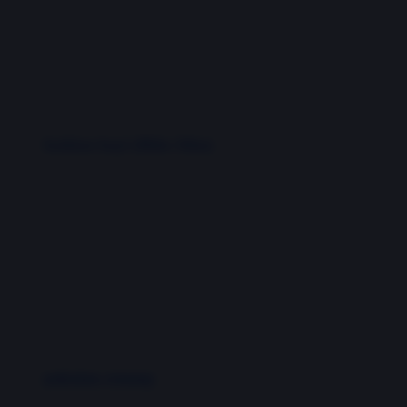
sepatu bayi
sepatu anak
sandal
kaus kaki
fashion bayi (0bln-3thn)
atasan
bawahan
gaun
setelan
jaket & kardigan
aksesoris
pakaian renang