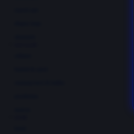
travel cots
diaper bags
aksesoris
SLOT GACOR
selimut
bantal & sprei
ranjang bayi & balita
perabotan
matras
SLOT88
botol