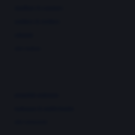
sterilizer & warmers
soothers & teethers
celemek
alat makan
cangkir
piring & mangkuk
sendok & garpu
pengolah makanan
makanan & multivitamin
alat menyusui
pompa asi