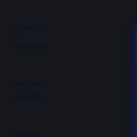
jaket
pakaian dalam
pakaian tidur
SLOT
kereta dorong
bayi baru lahir
usia 6 bulan+
koper anak
kursi mobil
0-13 Kg
0-36 Kg
gendongan