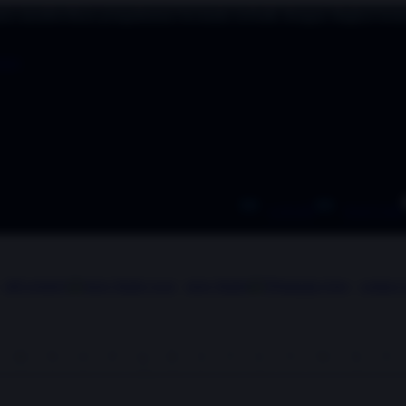
istry
LOGIN
DAFTAR
gift registry
store finder
contact 
M
N
O
P
Q
R
S
T
U
V
W
X
Y