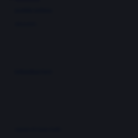
produk terbaru
aksesoris
tas
kacamata
aksesoris rambut
kebutuhan bayi
pakaian tidur
set & terusan
piyama
bodysuits
sepatu & kaus kaki