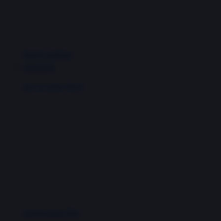
penyimpanan asi
cooler bags
kursi makan
LINK SLOT
perawatan bayi
perawatan kulit
Sunscreen
Shampo & Sabun
perawatan rambut
perawatan mulut
perawatan diri
perawatan ibu