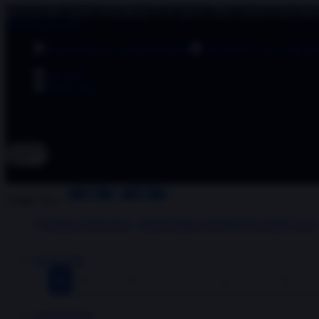
lewati ke Konten
download apps
gift reg
download app from:
Bahasa
ID
Toggle Nav
about Kanmo Circle
OVOSLOT88
A
B
C
D
E
F
G
H
I
J
K
L
SLOT88 RESMI