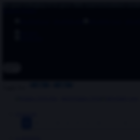
lewati ke Konten
download apps
gift reg
download app from:
Bahasa
ID
Toggle Nav
about Kanmo Circle
OVOSLOT88
A
B
C
D
E
F
G
H
I
J
K
L
SLOT88 RESMI