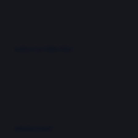
sepatu bayi
sepatu anak
sandal
kaus kaki
fashion bayi (0bln-3thn)
atasan
bawahan
gaun
setelan
jaket & kardigan
aksesoris
pakaian renang