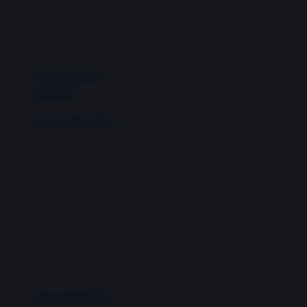
penyimpanan asi
cooler bags
kursi makan
LINK SLOT
perawatan bayi
perawatan kulit
Sunscreen
Shampo & Sabun
perawatan rambut
perawatan mulut
perawatan diri
perawatan ibu