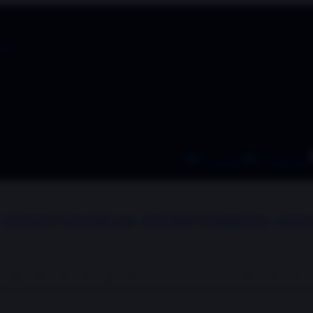
istry
LOGIN
DAFTAR
gift registry
store finder
contact 
M
N
O
P
Q
R
S
T
U
V
W
X
Y