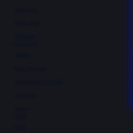
travel cots
diaper bags
aksesoris
SLOT GACOR
selimut
bantal & sprei
ranjang bayi & balita
perabotan
matras
SLOT88
botol