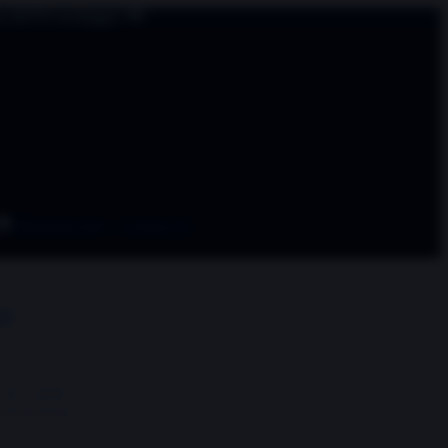
📢 Pemberitahuan: Selamat datang
Contact Us
us
Z
0-9