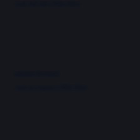
anak laki-laki (18bln-8thn)
atasan
bawahan
setelan
jaket
pakaian dalam
pakaian ibu hamil
anak perempuan (18bln-8thn)
atasan
bawahan
gaun
setelan