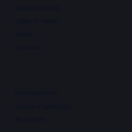
sterilizer & warmers
soothers & teethers
celemek
alat makan
cangkir
piring & mangkuk
sendok & garpu
pengolah makanan
makanan & multivitamin
alat menyusui
pompa asi