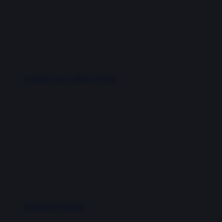
sepatu bayi
sepatu anak
sandal
kaus kaki
fashion bayi (0bln-3thn)
atasan
bawahan
gaun
setelan
jaket & kardigan
aksesoris
pakaian renang