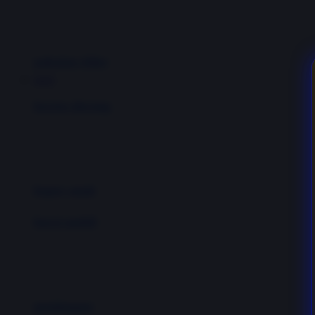
jaket
pakaian dalam
pakaian tidur
SLOT
kereta dorong
bayi baru lahir
usia 6 bulan+
koper anak
kursi mobil
0-13 Kg
0-36 Kg
gendongan