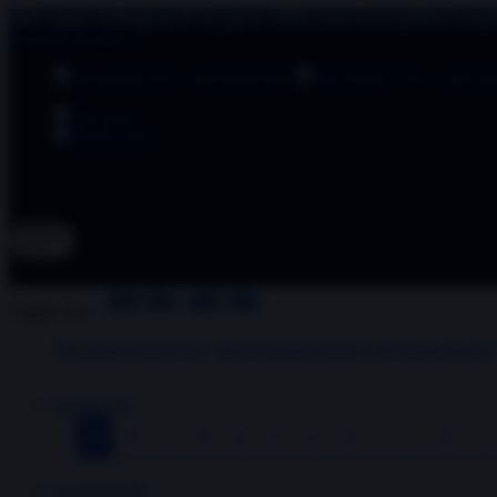
lewati ke Konten
download apps
gift reg
download app from:
Bahasa
ID
Toggle Nav
about Kanmo Circle
OVOSLOT88
A
B
C
D
E
F
G
H
I
J
K
L
SLOT88 RESMI