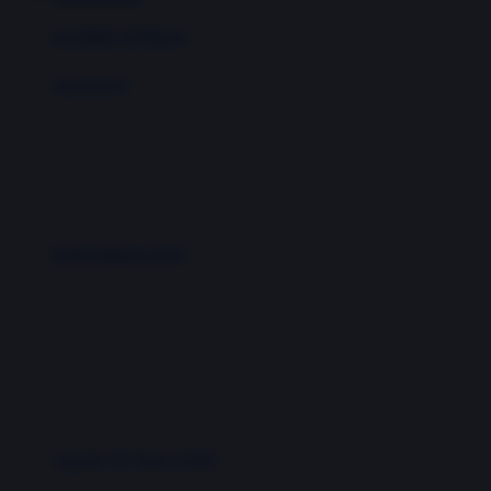
produk terbaru
aksesoris
tas
kacamata
aksesoris rambut
kebutuhan bayi
pakaian tidur
set & terusan
piyama
bodysuits
sepatu & kaus kaki