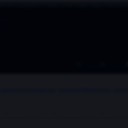
istry
LOGIN
DAFTAR
gift registry
store finder
contact 
M
N
O
P
Q
R
S
T
U
V
W
X
Y