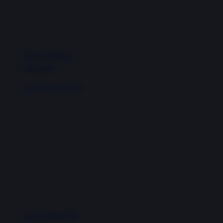
penyimpanan asi
cooler bags
kursi makan
LINK SLOT
perawatan bayi
perawatan kulit
Sunscreen
Shampo & Sabun
perawatan rambut
perawatan mulut
perawatan diri
perawatan ibu