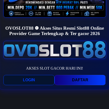
OVOSLOT88 ❁ Akses Situs Resmi Slot88 Online
Provider Game Terlengkap & Ter gacor 2026
AKSES SLOT GACOR HARI INI!
LOGIN
DAFTAR