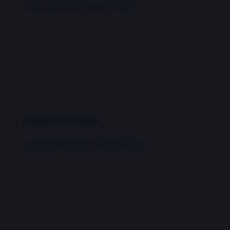
anak laki-laki (18bln-8thn)
atasan
bawahan
setelan
jaket
pakaian dalam
pakaian ibu hamil
anak perempuan (18bln-8thn)
atasan
bawahan
gaun
setelan