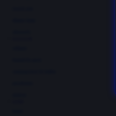
travel cots
diaper bags
aksesoris
SLOT GACOR
selimut
bantal & sprei
ranjang bayi & balita
perabotan
matras
SLOT88
botol