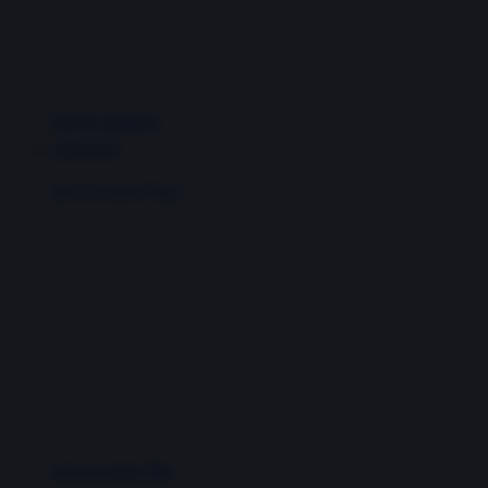
penyimpanan asi
cooler bags
kursi makan
LINK SLOT
perawatan bayi
perawatan kulit
Sunscreen
Shampo & Sabun
perawatan rambut
perawatan mulut
perawatan diri
perawatan ibu