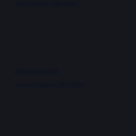
anak laki-laki (18bln-8thn)
atasan
bawahan
setelan
jaket
pakaian dalam
pakaian ibu hamil
anak perempuan (18bln-8thn)
atasan
bawahan
gaun
setelan