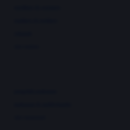
sterilizer & warmers
soothers & teethers
celemek
alat makan
cangkir
piring & mangkuk
sendok & garpu
pengolah makanan
makanan & multivitamin
alat menyusui
pompa asi