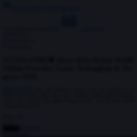
Earn
1.000.000
-
5.000.000
Bonus
Q
QV Baby
Use Installment Options from
.
Laarn more
R
Available for :
home delivery
Real Shades
store pickup
Red Castle
OVOSLOT88 ❁ Akses Situs Resmi Slot88
Ribbon Madness
Online Provider Game Terlengkap & Ter
gacor 2026
S
OVOSLOT88
hadir menyediakan akses resmi slot terpercaya di
Sebamed
2026 yang menawarkan situs gacor dengan pilihan game lengkap.
Login dan mainkan slot gacor dengan aman, serta layanan slot88
Silver Cross
responsif setiap hari.
Simply Idea
choose qty
Skip Hop
DAFTAR
LOGIN
Spectra
Share product: