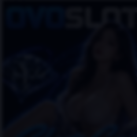
Squishmallows
Starbooks
Stick-O
Stokke
Sudocrem
Sumimo
Sunnylife
Sun-Staches
Swimava
T
Tommee Tippee
Trunki
Tutti Bambini