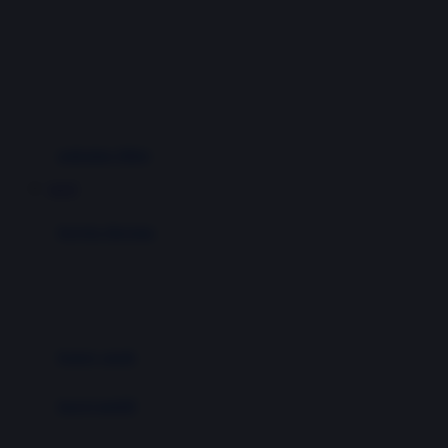
Dae Organics
setelan
Docare
jaket
Doona
pakaian dalam
Down To Earth
Drew
pakaian tidur
Dr. Brown's
SLOT
E
kereta dorong
ELC
bayi baru lahir
Ergobaby
usia 6 bulan+
Expert Care
koper anak
Ezyroller
kursi mobil
F
0-13 Kg