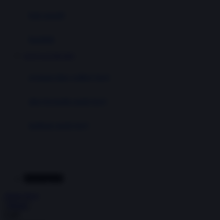
Moby
bak mandi
Momami
handuk
Mothercare
SLOT GACOR 2026
Mustela
ayunan dan walker bayi
My Buddy Tag
My K
alas bermain anak bayi
N
mainan anak bayi
Naif
mothercare toys
Nike
elc toys
Nordic Natural
OVO SLOT
Nuby
Akun Saya
Nuna
Masuk
Cari