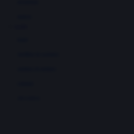
perabotan
Happy Tummy
Hauck
matras
Havaianas
SLOT88
Hegen
botol
Hot Wheels
sterilizer & warmers
Hybrid
soothers & teethers
I
Inlacta DHA
celemek
Interlac
alat makan
Ivenet
cangkir
J
piring & mangkuk
Jack N Jill
sendok & garpu