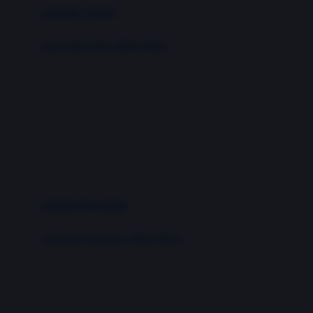
pakaian renang
Bumkins
anak laki-laki (18bln-8thn)
C
atasan
Cetaphil
bawahan
Chicco
setelan
Childlife
jaket
Clevamama
pakaian dalam
Cocolatte
Cottonseeds
pakaian ibu hamil
Cozy N Safe
anak perempuan (18bln-8thn)
Crane
atasan
Cybex
bawahan
D
gaun