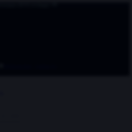
📢 Pemberitahuan: Selamat datan
Contact Us
us
Z
0-9