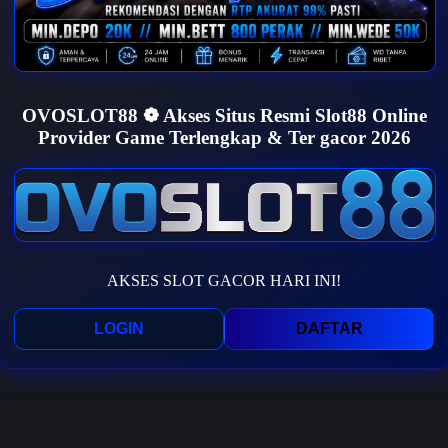
OVOSLOT88 ❁ Akses Situs Resmi Slot88 Online
Provider Game Terlengkap & Ter gacor 2026
AKSES SLOT GACOR HARI INI!
LOGIN
DAFTAR