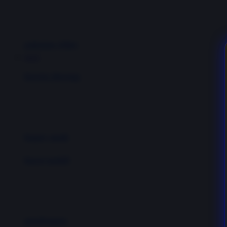
jaket
pakaian dalam
pakaian tidur
SLOT
kereta dorong
bayi baru lahir
usia 6 bulan+
koper anak
kursi mobil
0-13 Kg
0-36 Kg
gendongan